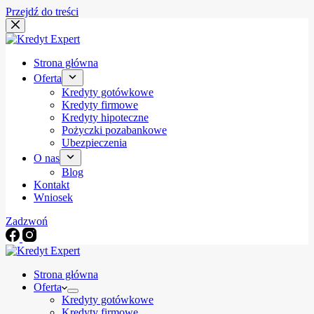
Przejdź do treści
Strona główna
Oferta
Kredyty gotówkowe
Kredyty firmowe
Kredyty hipoteczne
Pożyczki pozabankowe
Ubezpieczenia
O nas
Blog
Kontakt
Wniosek
Zadzwoń
Strona główna
Oferta
Kredyty gotówkowe
Kredyty firmowe