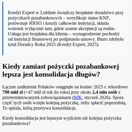
Kredyt Expert w Lublinie świadczy bezpłatne doradztwo przy
pożyczkach pozabankowych – weryfikuje status KNF,
porównuje RRSO i koszty całkowite instytucji, składa
wniosek wyłącznie tam, gdzie szanse akceptacji są realne.
Usługa jest bezpłatna dla klienta – wynagrodzenie pochodzi
od instytucji finansowej po podpisaniu umowy. Biuro zdobyło
tytuł Doradcy Roku 2025 (Kredyt Expert, 2025).
Kiedy zamiast pożyczki pozabankowej
lepsza jest konsolidacja długów?
Łączne zadłużenie Polaków osiągnęło na koniec 2025 r. rekordowe
798 mld zł
(+47 mld zł rok do roku) przy około
2,4 mln osób
z
przeterminowanymi zobowiązaniami (
BIK
, styczeń 2026). Spora
część tych osób wzięła kolejną pożyczkę, żeby spłacić poprzednią.
To spirala, którą przerywa konsolidacja.
Kiedy konsolidacja jest lepszym wyjściem niż kolejna pożyczka
pozabankowa?