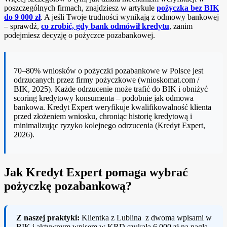
poszczególnych firmach, znajdziesz w artykule
pożyczka bez BIK
do 9 000 zł
. A jeśli Twoje trudności wynikają z odmowy bankowej
– sprawdź,
co zrobić, gdy bank odmówił kredytu
, zanim
podejmiesz decyzję o pożyczce pozabankowej.
70–80% wniosków o pożyczki pozabankowe w Polsce jest
odrzucanych przez firmy pożyczkowe (wnioskomat.com /
BIK, 2025). Każde odrzucenie może trafić do BIK i obniżyć
scoring kredytowy konsumenta – podobnie jak odmowa
bankowa. Kredyt Expert weryfikuje kwalifikowalność klienta
przed złożeniem wniosku, chroniąc historię kredytową i
minimalizując ryzyko kolejnego odrzucenia (Kredyt Expert,
2026).
Jak Kredyt Expert pomaga wybrać
pożyczkę pozabankową?
Z naszej praktyki:
Klientka z Lublina z dwoma wpisami w
BIK i aktywnym wpisem w KRD szukała 6 000 zł na nagłą