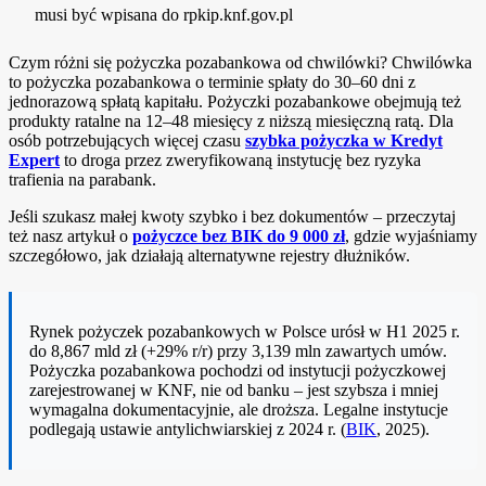
musi być wpisana do rpkip.knf.gov.pl
Czym różni się pożyczka pozabankowa od chwilówki? Chwilówka
to pożyczka pozabankowa o terminie spłaty do 30–60 dni z
jednorazową spłatą kapitału. Pożyczki pozabankowe obejmują też
produkty ratalne na 12–48 miesięcy z niższą miesięczną ratą. Dla
osób potrzebujących więcej czasu
szybka pożyczka w Kredyt
Expert
to droga przez zweryfikowaną instytucję bez ryzyka
trafienia na parabank.
Jeśli szukasz małej kwoty szybko i bez dokumentów – przeczytaj
też nasz artykuł o
pożyczce bez BIK do 9 000 zł
, gdzie wyjaśniamy
szczegółowo, jak działają alternatywne rejestry dłużników.
Rynek pożyczek pozabankowych w Polsce urósł w H1 2025 r.
do 8,867 mld zł (+29% r/r) przy 3,139 mln zawartych umów.
Pożyczka pozabankowa pochodzi od instytucji pożyczkowej
zarejestrowanej w KNF, nie od banku – jest szybsza i mniej
wymagalna dokumentacyjnie, ale droższa. Legalne instytucje
podlegają ustawie antylichwiarskiej z 2024 r. (
BIK
, 2025).