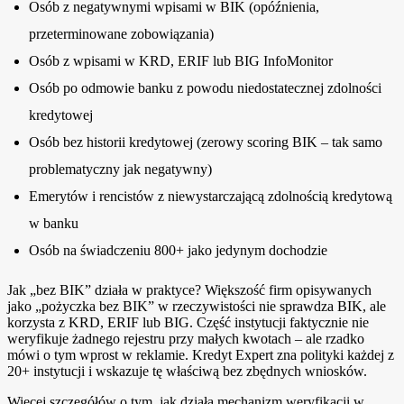
Osób z negatywnymi wpisami w BIK (opóźnienia,
przeterminowane zobowiązania)
Osób z wpisami w KRD, ERIF lub BIG InfoMonitor
Osób po odmowie banku z powodu niedostatecznej zdolności
kredytowej
Osób bez historii kredytowej (zerowy scoring BIK – tak samo
problematyczny jak negatywny)
Emerytów i rencistów z niewystarczającą zdolnością kredytową
w banku
Osób na świadczeniu 800+ jako jedynym dochodzie
Jak „bez BIK” działa w praktyce? Większość firm opisywanych
jako „pożyczka bez BIK” w rzeczywistości nie sprawdza BIK, ale
korzysta z KRD, ERIF lub BIG. Część instytucji faktycznie nie
weryfikuje żadnego rejestru przy małych kwotach – ale rzadko
mówi o tym wprost w reklamie. Kredyt Expert zna polityki każdej z
20+ instytucji i wskazuje tę właściwą bez zbędnych wniosków.
Więcej szczegółów o tym, jak działa mechanizm weryfikacji w